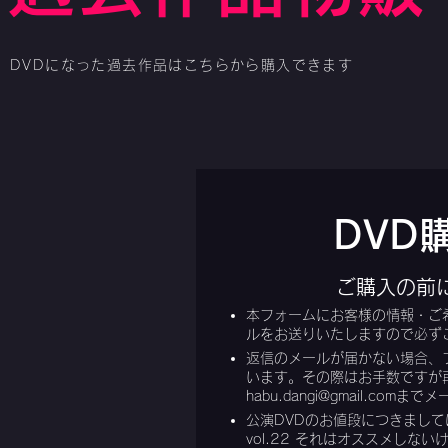
​DVDになった過去作品はこちらから購入できます
​DV
ご購入の前
本フォームにお客様の情報・ご
ルをお送りいたしますので必ず
返信のメールが届かない場合、
います。その際はお手数ですが
habu.dangi@gmail.com
までメ
公演DVDのお値段につきまし
vol.22 それはオススメしない