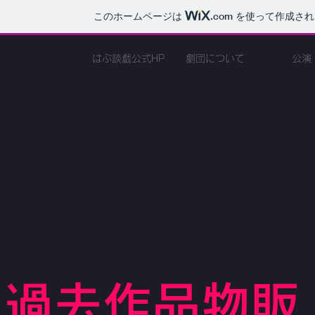
このホームページは
.com
を使って作成され
はぶ談戯公式HP
劇団について
公演
​過去作品物販