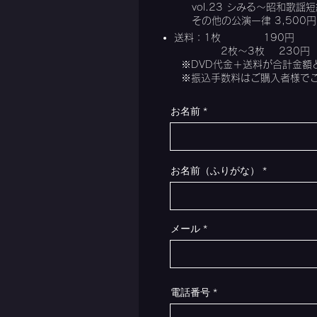
vol.23 シみる～昭和歌謡短
その他の公演一律 3,500
​送料：1枚 190円
​ 2枚～3枚 230円
※DVD代金＋送料が合計金額
※振込手数料はご購入者様で
お名前
お名前（ふりがな）
メール
電話番号